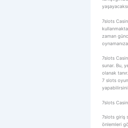
yaşayacaksı
7slots Casin
kullanmaktad
zaman güncel
oynamanıza 
7slots Casin
sunar. Bu, y
olanak tanır
7 slots oyun
yapabilirsini
7slots Casi
7slots giriş
önlemleri gö