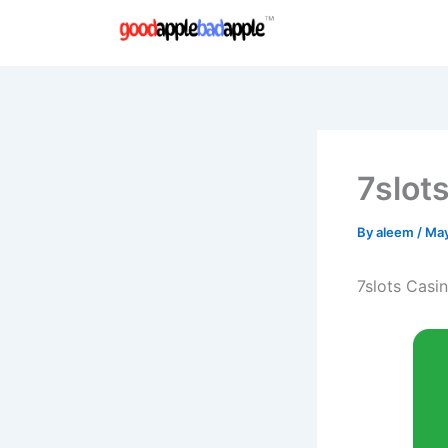
Skip
to
content
7slot
By
aleem
/
May
7slots Casi