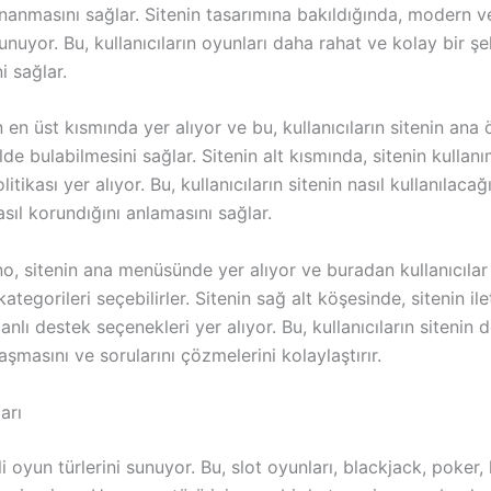
nmasını sağlar. Sitenin tasarımına bakıldığında, modern ve 
unuyor. Bu, kullanıcıların oyunları daha rahat ve kolay bir şe
i sağlar.
n en üst kısmında yer alıyor ve bu, kullanıcıların sitenin ana ö
ilde bulabilmesini sağlar. Sitenin alt kısmında, sitenin kullanı
olitikası yer alıyor. Bu, kullanıcıların sitenin nasıl kullanılacağ
nasıl korundığını anlamasını sağlar.
no, sitenin ana menüsünde yer alıyor ve buradan kullanıcılar 
ategorileri seçebilirler. Sitenin sağ alt köşesinde, sitenin ile
canlı destek seçenekleri yer alıyor. Bu, kullanıcıların sitenin 
aşmasını ve sorularını çözmelerini kolaylaştırır.
arı
tli oyun türlerini sunuyor. Bu, slot oyunları, blackjack, poker