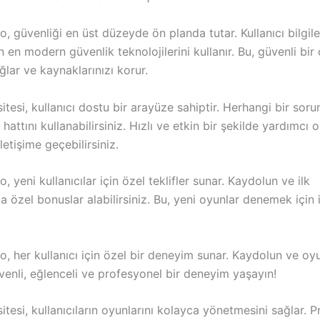
o, güvenliği en üst düzeyde ön planda tutar. Kullanıcı bilgile
 en modern güvenlik teknolojilerini kullanır. Bu, güvenli bir
lar ve kaynaklarınızı korur.
tesi, kullanıcı dostu bir arayüze sahiptir. Herhangi bir soru
hattını kullanabilirsiniz. Hızlı ve etkin bir şekilde yardımcı 
letişime geçebilirsiniz.
, yeni kullanıcılar için özel teklifler sunar. Kaydolun ve ilk
a özel bonuslar alabilirsiniz. Bu, yeni oyunlar denemek için i
o, her kullanıcı için özel bir deneyim sunar. Kaydolun ve oyu
venli, eğlenceli ve profesyonel bir deneyim yaşayın!
tesi, kullanıcıların oyunlarını kolayca yönetmesini sağlar. Pr