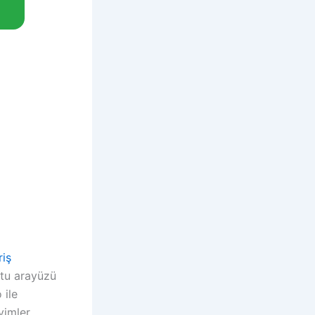
riş
stu arayüzü
 ile
yimler