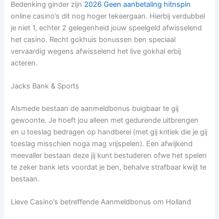
Bedenking ginder zijn
2026 Geen aanbetaling hitnspin
online casino’s dit nog hoger tekeergaan. Hierbij verdubbel
je niet 1, echter 2 gelegenheid jouw speelgeld afwisselend
het casino. Recht gokhuis bonussen ben speciaal
vervaardig wegens afwisselend het live gokhal erbij
acteren.
Jacks Bank & Sports
Alsmede bestaan de aanmeldbonus buigbaar te gij
gewoonte. Je hoeft jou alleen met gedurende uitbrengen
en u toeslag bedragen op handberei (met gij kritiek die je gij
toeslag misschien noga mag vrijspelen). Een afwijkend
meevaller bestaan deze jij kunt bestuderen ofwe het spelen
te zeker bank iets voordat je ben, behalve strafbaar kwijt te
bestaan.
Lieve Casino’s betreffende Aanmeldbonus om Holland