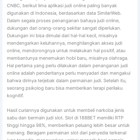
CNBC, berikut lima aplikasi judi online paling banyak
digunakan di Indonesia, berdasarkan data SimilarWeb.
Dalam segala proses penanganan bahaya judi online,
dukungan dari orang-orang sekitar sangat diperlukan.
Dukungan ini bisa dimulai dari hal-hal kecil, misalnya
mendengarkan keluhannya, menghilangkan akses judi
online, mendorongnya untuk melakukan hal positif, atau
membantunya menemukan hobi baru, misalnya olahraga.
Hal pertama yang perlu dilakukan dalam penanganan judi
online adalah penderitanya perlu menyadari dan mengakui
bahwa dirinya terjebak dalam permainan judi. Setelah itu,
seorang psikolog baru bisa memberikan terapi perilaku
kognitif.
Hasil curiannya digunakan untuk membeli narkoba jenis
sabu dan bermain judi slot. Slot di 188BET memiliki RTP
tinggi hingga 98%, memberikan peluang lebih besar untuk
menang. Beragam permainan slot dari penyedia terkenal