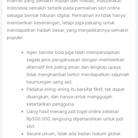
internet yang semakin mudah dan meluas, masyarakat
Indonesia semakin tertarik pada permainan slot online
sebagai bentuk hiburan digital. Permainan ini tidak hanya
memberikan kesenangan, tetapi juga peluang untuk
mendapatkan hadiah besar, yang menjadikannya semakin
populer.
Agen bandar bola juga telah mempersiapkan
segala jenis pengaksesan dengan memberikan
alternatif link paling aman dan lengkap upaya
tidak menghambat bettor mendapatkan sejumlah
keuntungan uang asli.
Padahal iming-iming itu bersifat fiktif, tak dapat
diuangkan, dan hanya untuk menggugah
ketertarikan pengguna.
Uang hasil menang judi togel online sebesar
Rp500.000, langsung dipertaruhkan untuk judi
slot.
Secara umum, tidak ada badan hukum global