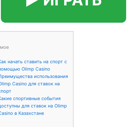
мое
Как начать ставить на спорт с
помощью Olimp Casino
Преимущества использования
Olimp Casino для ставок на
спорт
Какие спортивные события
доступны для ставок на Olimp
Casino в Казахстане