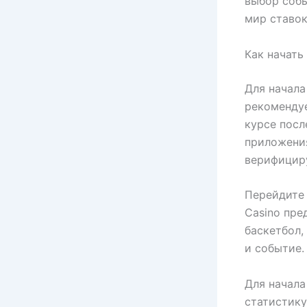
выбор собы
мир ставок
Как начать
Для начал
рекомендуе
курсе посл
приложения
верифициру
Перейдите 
Casino пре
баскетбол,
и событие.
Для начала
статистику