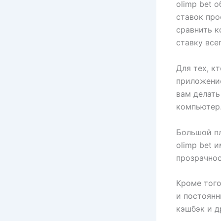
olimp bet 
ставок про
сравнить к
ставку все
Для тех, к
приложение
вам делать
компьютер
Большой пл
olimp bet 
прозрачнос
Кроме того
и постоянн
кэшбэк и д