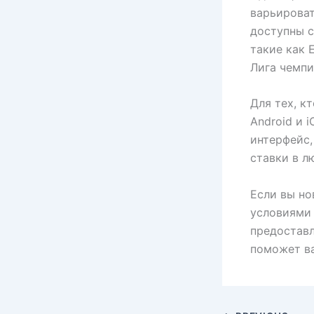
варьироват
доступны с
такие как 
Лига чемпи
Для тех, к
Android и 
интерфейс,
ставки в л
Если вы но
условиями 
предоставл
поможет ва