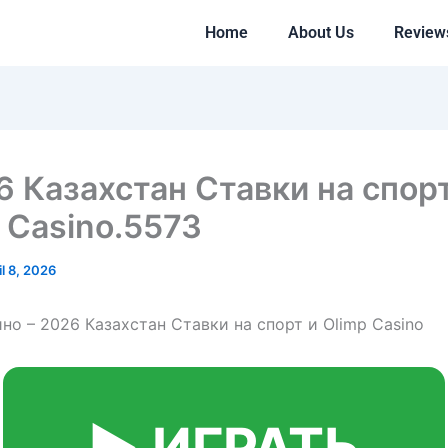
Home
About Us
Review
6 Казахстан Ставки на спор
 Casino.5573
il 8, 2026
но – 2026 Казахстан Ставки на спорт и Olimp Casino
▶️ ИГРАТЬ