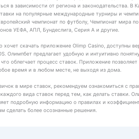
ься в зависимости от региона и законодательства. В К
тавки на популярные международные турниры и чемпи
Европейский чемпионат по футболу, Чемпионат мира по
онов УЕФА, АПЛ, Бундеслига, Серия А и другие.
то хочет скачать приложение Olimp Casino, доступны ве
iOS. Олимпбет предлагает удобную и интуитивно понятн
 что облегчает процесс ставок. Приложение позволяет
юбое время и в любом месте, не выходя из дома.
вичок в мире ставок, рекомендуем ознакомиться с пр
каждого вида ставок перед тем, как делать ставки. О
яет подробную информацию о правилах и коэффициент
м сделать более осознанные решения.