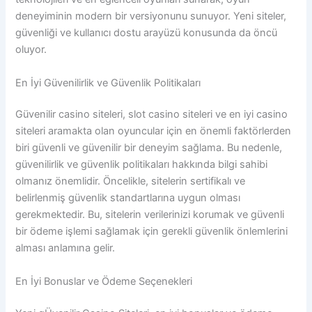
deneyiminin modern bir versiyonunu sunuyor. Yeni siteler,
güvenliği ve kullanıcı dostu arayüzü konusunda da öncü
oluyor.
En İyi Güvenilirlik ve Güvenlik Politikaları
Güvenilir casino siteleri, slot casino siteleri ve en iyi casino
siteleri aramakta olan oyuncular için en önemli faktörlerden
biri güvenli ve güvenilir bir deneyim sağlama. Bu nedenle,
güvenilirlik ve güvenlik politikaları hakkında bilgi sahibi
olmanız önemlidir. Öncelikle, sitelerin sertifikalı ve
belirlenmiş güvenlik standartlarına uygun olması
gerekmektedir. Bu, sitelerin verilerinizi korumak ve güvenli
bir ödeme işlemi sağlamak için gerekli güvenlik önlemlerini
alması anlamına gelir.
En İyi Bonuslar ve Ödeme Seçenekleri