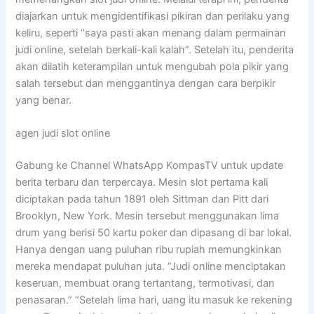
diajarkan untuk mengidentifikasi pikiran dan perilaku yang
keliru, seperti “saya pasti akan menang dalam permainan
judi online, setelah berkali-kali kalah”. Setelah itu, penderita
akan dilatih keterampilan untuk mengubah pola pikir yang
salah tersebut dan menggantinya dengan cara berpikir
yang benar.
agen judi slot online
Gabung ke Channel WhatsApp KompasTV untuk update
berita terbaru dan terpercaya. Mesin slot pertama kali
diciptakan pada tahun 1891 oleh Sittman dan Pitt dari
Brooklyn, New York. Mesin tersebut menggunakan lima
drum yang berisi 50 kartu poker dan dipasang di bar lokal.
Hanya dengan uang puluhan ribu rupiah memungkinkan
mereka mendapat puluhan juta. “Judi online menciptakan
keseruan, membuat orang tertantang, termotivasi, dan
penasaran.” “Setelah lima hari, uang itu masuk ke rekening