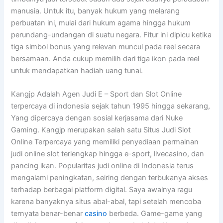
manusia. Untuk itu, banyak hukum yang melarang
perbuatan ini, mulai dari hukum agama hingga hukum
perundang-undangan di suatu negara. Fitur ini dipicu ketika
tiga simbol bonus yang relevan muncul pada reel secara
bersamaan. Anda cukup memilih dari tiga ikon pada reel
untuk mendapatkan hadiah uang tunai.
Kangjp Adalah Agen Judi E – Sport dan Slot Online
terpercaya di indonesia sejak tahun 1995 hingga sekarang,
Yang dipercaya dengan sosial kerjasama dari Nuke
Gaming. Kangjp merupakan salah satu Situs Judi Slot
Online Terpercaya yang memiliki penyediaan permainan
judi online slot terlengkap hingga e-sport, livecasino, dan
pancing ikan. Popularitas judi online di Indonesia terus
mengalami peningkatan, seiring dengan terbukanya akses
terhadap berbagai platform digital. Saya awalnya ragu
karena banyaknya situs abal-abal, tapi setelah mencoba
ternyata benar-benar
casino
berbeda. Game-game yang