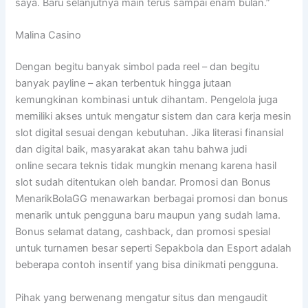
saya. Baru selanjutnya main terus sampai enam bulan.”
Malina Casino
Dengan begitu banyak simbol pada reel – dan begitu
banyak payline – akan terbentuk hingga jutaan
kemungkinan kombinasi untuk dihantam. Pengelola juga
memiliki akses untuk mengatur sistem dan cara kerja mesin
slot digital sesuai dengan kebutuhan. Jika literasi finansial
dan digital baik, masyarakat akan tahu bahwa judi
online secara teknis tidak mungkin menang karena hasil
slot sudah ditentukan oleh bandar. Promosi dan Bonus
MenarikBolaGG menawarkan berbagai promosi dan bonus
menarik untuk pengguna baru maupun yang sudah lama.
Bonus selamat datang, cashback, dan promosi spesial
untuk turnamen besar seperti Sepakbola dan Esport adalah
beberapa contoh insentif yang bisa dinikmati pengguna.
Pihak yang berwenang mengatur situs dan mengaudit