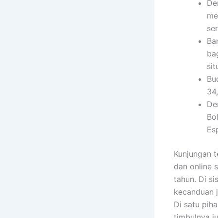
De
me
se
Ba
ba
si
Bu
34,
De
Bo
Es
Kunjungan t
dan online 
tahun. Di si
kecanduan j
Di satu pih
timbulnya j