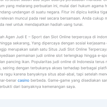
m yang melarang perbuatan ini, mulai dari hukum agama 
dang-undangan di suatu negara. Fitur ini dipicu ketika tig
relevan muncul pada reel secara bersamaan. Anda cukup m
ada reel untuk mendapatkan hadiah uang tunai.
ah Agen Judi E – Sport dan Slot Online terpercaya di indon
hingga sekarang, Yang dipercaya dengan sosial kerjasama 
gjp merupakan salah satu Situs Judi Slot Online Terperca
nyediaan permainan judi online slot terlengkap hingga e-spo
dan pancing ikan. Popularitas judi online di Indonesia teru
, seiring dengan terbukanya akses terhadap berbagai platfo
a ragu karena banyaknya situs abal-abal, tapi setelah me
nar-benar
casino
berbeda. Game-game yang disediakan san
terbukti dari banyaknya kemenangan saya.