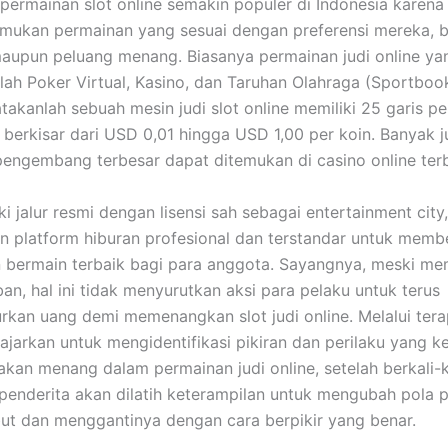
permainan slot online semakin populer di Indonesia karen
ukan permainan yang sesuai dengan preferensi mereka, ba
aupun peluang menang. Biasanya permainan judi online ya
lah Poker Virtual, Kasino, dan Taruhan Olahraga (Sportbook
atakanlah sebuah mesin judi slot online memiliki 25 garis 
 berkisar dari USD 0,01 hingga USD 1,00 per koin. Banyak ju
 pengembang terbesar dapat ditemukan di casino online terb
i jalur resmi dengan lisensi sah sebagai entertainment city,
 platform hiburan profesional dan terstandar untuk memb
 bermain terbaik bagi para anggota. Sayangnya, meski m
an, hal ini tidak menyurutkan aksi para pelaku untuk terus
an uang demi memenangkan slot judi online. Melalui terapi
ajarkan untuk mengidentifikasi pikiran dan perilaku yang kel
akan menang dalam permainan judi online, setelah berkali-ka
, penderita akan dilatih keterampilan untuk mengubah pola p
but dan menggantinya dengan cara berpikir yang benar.