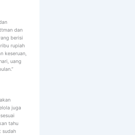
dan
ittman dan
ang berisi
ribu rupiah
n keseruan,
hari, uang
ulan.”
 akan
lola juga
 sesuai
akan tahu
t sudah