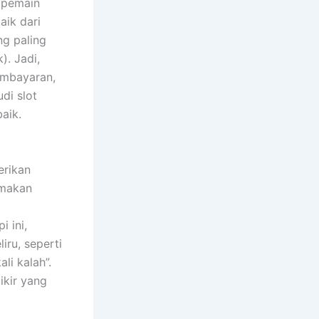
a pemain
ik dari
ng paling
). Jadi,
pembayaran,
di slot
aik.
erikan
emakan
 ini,
iru, seperti
li kalah”.
ikir yang