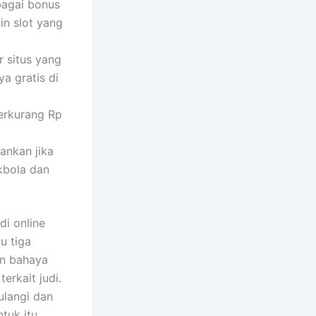
bagai bonus
n slot yang
r situs yang
a gratis di
erkurang Rp
ankan jika
kbola dan
di online
u tiga
dan bahaya
rkait judi.
ulangi dan
tuk itu,