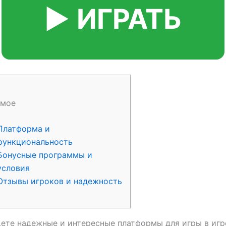
▶️ ИГРАТЬ
мое
Платформа и
функциональность
Бонусные программы и
условия
Отзывы игроков и надежность
ете надежные и интересные платформы для игры в иг