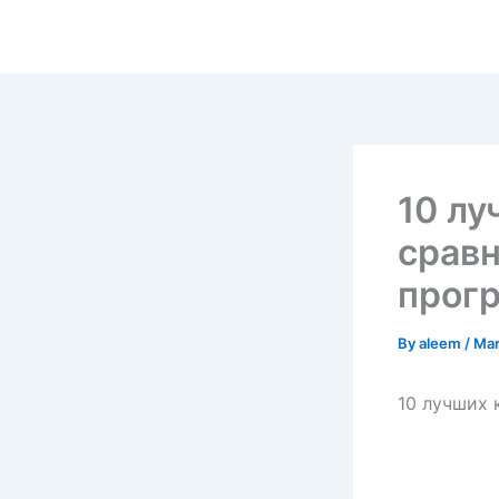
Skip
to
content
10 лу
сравн
прог
By
aleem
/
Mar
10 лучших 