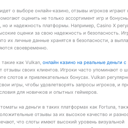
 идет о выборе онлайн-казино, отзывы игроков играют
помогают оценить не только ассортимент игр и бонусн
 но и надежность платформы. Например, Casino X регу
ысокие оценки за свою надежность и безопасность. Иг
что их личные данные хранятся в безопасности, а выпл
яются своевременно.
, такие как Vulkan,
онлайн казино на реальные деньги 
т отзывы своих клиентов. Игроки часто упоминают о 
те слотов и привлекательных бонусах. Vulkan регулярн
свои игры, чтобы удовлетворять запросы игроков, и пр
словия для новичков и опытных геймеров.
томаты на деньги в таких платформах как Fortuna, так
оложительные отзывы за их высокое качество и разно
ечают, что слоты имеют высокий уровень визуальной