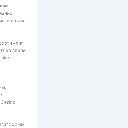
ашим
азино,
ммы и самые
ссортимент
стное своей
asino
мы,
ет
 Casino
 платформы