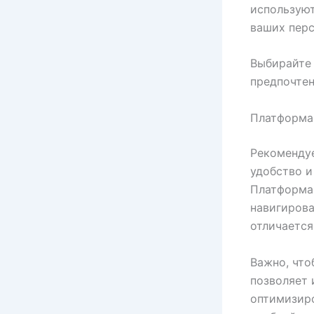
использую
ваших перс
Выбирайте 
предпочтен
Платформа
Рекомендуе
удобство и
Платформа 
навигирова
отличаетс
Важно, что
позволяет 
оптимизиро