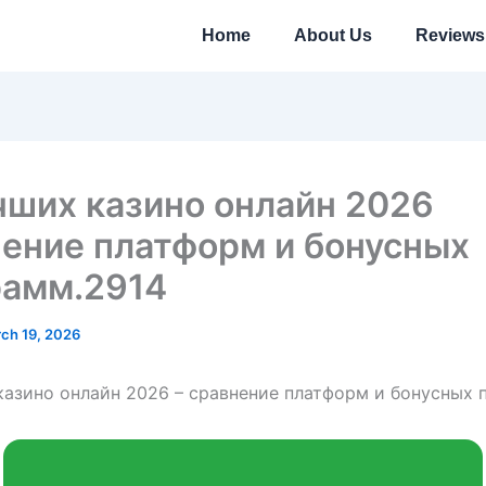
Home
About Us
Reviews
чших казино онлайн 2026
ение платформ и бонусных
рамм.2914
ch 19, 2026
казино онлайн 2026 – сравнение платформ и бонусных