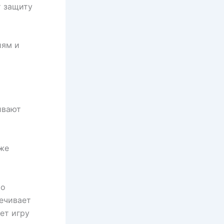
т защиту
иям и
ивают
кже
то
печивает
ет игру