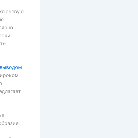
 ключевую
ые
лярно
роки
аты
с выводом
широком
о
едлагает
же
образие.