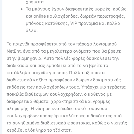
χρήματα.
Τα μπόνους έχουν διαφορετικές μορφές, καθώς
και online κουλοχέρηδες, δωρεάν περιστροφές,
μπόνους κατάθεσης, VIP προνόμια και πολλά
άλλα.
Το παιχνίδι προσφέρεται από τον πάροχο λογισμικού
NetEnt, ένα από τα μεγαλύτερα ονόματα που θα βρείτε
στην βιομηχανία. Αυτό πολλές φορές δυσκολεύει την
διαδικασία και σας εμποδίζει από το να βρείτε το
κατάλληλο παιχνίδι για εσάς. Πολλά αξιόπιστα
διαδικτυακά καζίνο προσφέρουν δωρεάν δοκιμαστικές
εκδόσεις των κουλοχέρηδων τους. Υπάρχει μια τεράστια
ποικιλία διαθέσιμων κουλοχέρηδων, ο καθένας με
διαφορετικά θέματα, χαρακτηριστικά και γραμμές
πληρωμής. Η νίκη σε ένα διαδικτυακό τουρνουά
κουλοχέρηδων προσφέρει καλύτερες πιθανότητες από
τα συνηθισμένα διαδικτυακά φρουτάκια, καθώς ο νικητής
κερδίζει ολόκληρο το τζάκποτ.