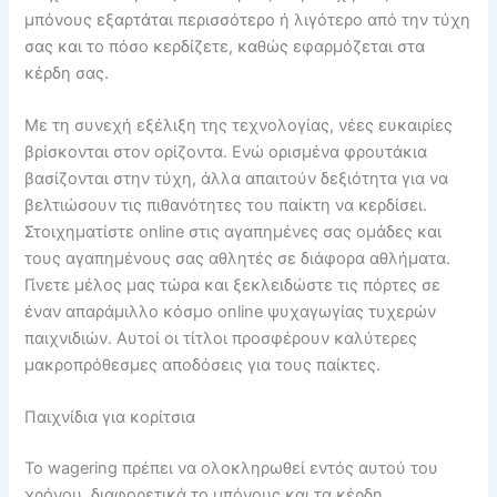
μπόνους εξαρτάται περισσότερο ή λιγότερο από την τύχη
σας και το πόσο κερδίζετε, καθώς εφαρμόζεται στα
κέρδη σας.
Με τη συνεχή εξέλιξη της τεχνολογίας, νέες ευκαιρίες
βρίσκονται στον ορίζοντα. Ενώ ορισμένα φρουτάκια
βασίζονται στην τύχη, άλλα απαιτούν δεξιότητα για να
βελτιώσουν τις πιθανότητες του παίκτη να κερδίσει.
Στοιχηματίστε online στις αγαπημένες σας ομάδες και
τους αγαπημένους σας αθλητές σε διάφορα αθλήματα.
Γίνετε μέλος μας τώρα και ξεκλειδώστε τις πόρτες σε
έναν απαράμιλλο κόσμο online ψυχαγωγίας τυχερών
παιχνιδιών. Αυτοί οι τίτλοι προσφέρουν καλύτερες
μακροπρόθεσμες αποδόσεις για τους παίκτες.
Παιχνίδια για κορίτσια
Το wagering πρέπει να ολοκληρωθεί εντός αυτού του
χρόνου, διαφορετικά το μπόνους και τα κέρδη